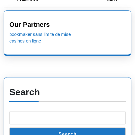
navigation
Previous
Next
post:
post:
Our Partners
bookmaker sans limite de mise
casinos en ligne
Search
Search