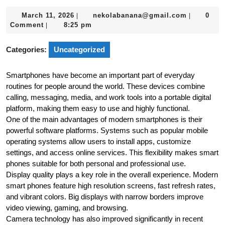
March
nekolaban
March 11, 2026
nekolabanana@gmail.com
0
|
|
11,
Comment
8:25 pm
|
2026
Categories:
Uncategorized
Smartphones have become an important part of everyday
routines for people around the world. These devices combine
calling, messaging, media, and work tools into a portable digital
platform, making them easy to use and highly functional.
One of the main advantages of modern smartphones is their
powerful software platforms. Systems such as popular mobile
operating systems allow users to install apps, customize
settings, and access online services. This flexibility makes smart
phones suitable for both personal and professional use.
Display quality plays a key role in the overall experience. Modern
smart phones feature high resolution screens, fast refresh rates,
and vibrant colors. Big displays with narrow borders improve
video viewing, gaming, and browsing.
Camera technology has also improved significantly in recent